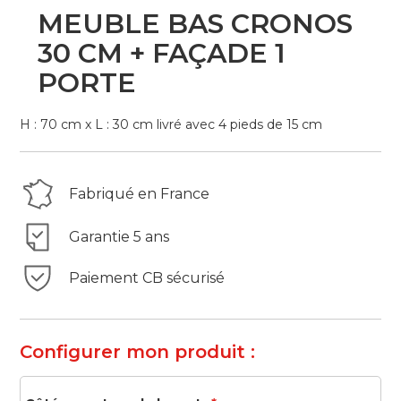
Skip
MEUBLE BAS CRONOS
to
the
30 CM + FAÇADE 1
beginning
PORTE
of
the
images
H : 70 cm x L : 30 cm livré avec 4 pieds de 15 cm
gallery
Fabriqué en France
Garantie 5 ans
Paiement CB sécurisé
Configurer mon produit :