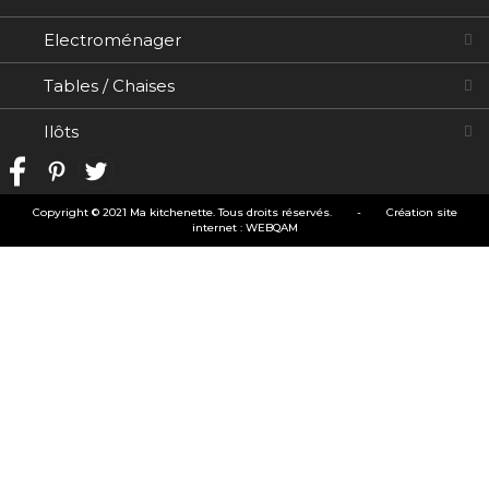
Electroménager
Tables / Chaises
Ilôts
Copyright © 2021 Ma kitchenette. Tous droits réservés.
-
Création site
internet
:
WEBQAM