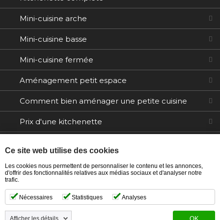
Mini-cuisine arche
Mini-cuisine basse
Mini-cuisine fermée
Aménagement petit espace
Comment bien aménager une petite cuisine
Prix d'une kitchenette
Electroménager
Ce site web utilise des cookies
Tables / Chaises
Les cookies nous permettent de personnaliser le contenu et les annonces,
d'offrir des fonctionnalités relatives aux médias sociaux et d'analyser notre
trafic.
Ilôts
Nécessaires
Statistiques
Analyses
Afficher les détails
OK
Copyright © 2021 Ma kitchenette. Tous droits réservés.
-
Création site