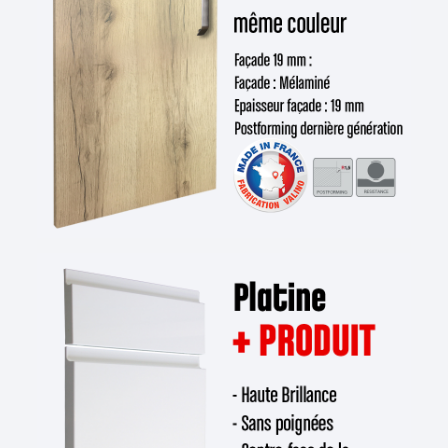
votre
cuisine pour studio
avec le reste de votre
ameublement : rouge, gris, noir… faites votre choix ! Les portes
et les façades sont d'une couleur différente du plan de travail
et de la crédence, ce qui apporte un côté moderne et
dynamique. Les matériaux utilisés pour la fabrication de cette
cuisine pour studio, entièrement réalisée en France, sont
d'excellente qualité, résistants à l’eau, aux chocs et au
temps.Dotée d'un équipement complet votre petite cuisine
pas chère comprend une hotte, un évier, un frigidaire/freezer,
une table de cuisson à induction et un emplacement pour le
four à micro-ondes. De nombreux caissons de rangement
viennent renforcer le côté fonctionnel de votre
kitchenette
.