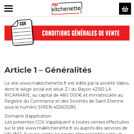
Mo
Article 1 – Généralités
Le site www.makitchenette.fr est édité par la société Valino,
dont le siège social est situé Z.I du Bayon 42150 LA
RICAMARIE, au capital de 480 000€ et immatriculée au
Registre du Commerce et des Sociétés de Saint Etienne
sous le numéro SIREN 452603285.
Domaine d’application
Les présentes CGV s’appliquent à toutes ventes effectuées
sur le site www.makitchenette.fr ou auprès des services de
VALINO. Aucune vente ne pourra être acceptée sans un