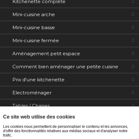
Kitchenette complète
Mini-cuisine arche
Mini-cuisine basse
Mini-cuisine fermée
Aménagement petit espace
Comment bien aménager une petite cuisine
Prix d'une kitchenette
Electroménager
Tables / Chaises
Ce site web utilise des cookies
Ilôts
Les cookies nous permettent de personnaliser le contenu et les annonces,
d'offrir des fonctionnalités relatives aux médias sociaux et d'analyser notre
trafic.