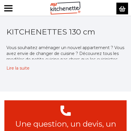
Mo
KITCHENETTES 130 cm
Vous souhaitez aménager un nouvel appartement ? Vous
avez envie de changer de cuisine ? Découvrez tous les
modèles de petite cuisine pas chers que les cuisinistes
designers de Ma Kitchenette ont pensés et fabriqués
Lire la suite
pour vous. Vous retrouverez toutes leurs caractéristiques
et spécificités détaillées.
Nos modèles de kitchenette
130 cm
Une question, un devis, un
Vous pourrez découvrir, sur notre site, différents modèles