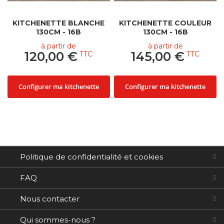
par Ma Kitchenette est fabriqué à partir de matériaux de
haute qualité, ce qui leur apporte une grande solidité.
KITCHENETTE BLANCHE
KITCHENETTE COULEUR
130CM - 16B
130CM - 16B
à partir de
à partir de
120,00 €
145,00 €
Configurer ma kitchenette
Configurer ma kitchenette
Politique de confidentialité et cookies
FAQ
Nous contacter
Qui sommes-nous ?