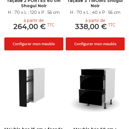
façade 2 PORTES 60 cm
façade 3 TIROIRS Shogui
Shogui Noir
Noir
H : 70 x L : 120 x P : 56 cm
H : 70 x L : 40 x P : 56 cm
à partir de
à partir de
264,00 €
338,00 €
Configurer mon meuble
Configurer mon meuble