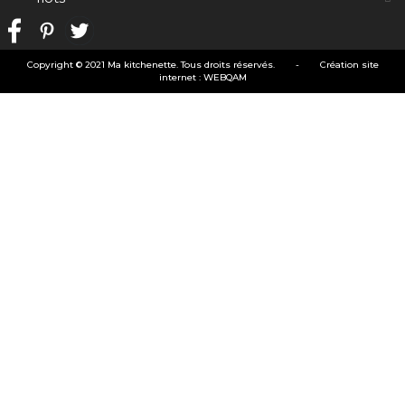
Copyright © 2021 Ma kitchenette. Tous droits réservés.
-
Création site
internet
:
WEBQAM