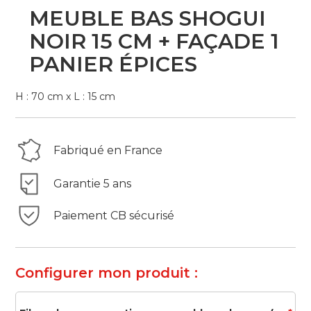
Skip
MEUBLE BAS SHOGUI
to
the
NOIR 15 CM + FAÇADE 1
beginning
PANIER ÉPICES
of
the
images
H : 70 cm x L : 15 cm
gallery
Fabriqué en France
Garantie 5 ans
Paiement CB sécurisé
Configurer mon produit :