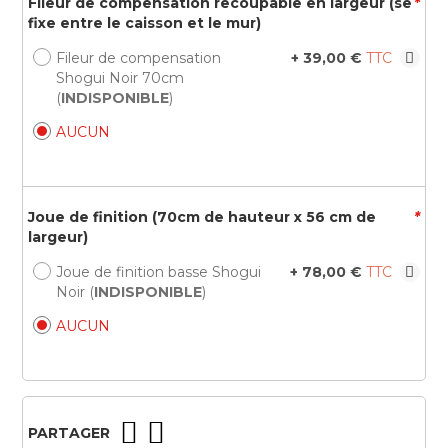
Fileur de compensation recoupable en largeur (se
*
fixe entre le caisson et le mur)
Fileur de compensation
+
39,00 €
Shogui Noir 70cm
(
INDISPONIBLE
)
AUCUN
Joue de finition (70cm de hauteur x 56 cm de
*
largeur)
Joue de finition basse Shogui
+
78,00 €
Noir (
INDISPONIBLE
)
AUCUN
PARTAGER