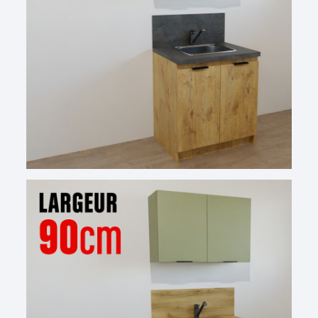
de l'ensemble. De 100 cm à 180 cm de longueur, le bloc
de cuisine pour studio en mélaminé épais Ma
Kitchenette est de couleur bois naturel ou décliné dans
des coloris actuels comme le gris graphite ou le blanc
brillant. Élégantes, les façades simples, aux lignes
épurées, sont travaillées dans les détails. Leurs poignées
ergonomiques contrastent et leur donnent du caractère.
Des éléments prêts à poser
pour une cuisine sur-mesure
pour vous
La cuisine équipée pas chère
Ma Kitchenette
comprend
les meubles hauts et bas, les plans de travail à choisir
parmi différentes teintes, la crédence, l'évier, la hotte et
même l'électroménager. Chaque élément en bois
certifié PEFC dispose de dimensions suffisantes pour
aider au rangement et accueillir les essentiels de la
cuisine, ustensiles et robots. Livré avec ou sans mitigeur,
ce bloc kitchenette est parfait pour le quotidien en
offrant praticité et modernité. Différents choix sont