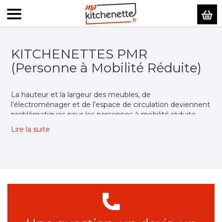
Mo
KITCHENETTES PMR
(Personne à Mobilité Réduite)
La hauteur et la largeur des meubles, de
l’électroménager et de l’espace de circulation deviennent
problématiques pour les personnes à mobilité réduite.
Nos professionnels ont pensé de véritables modèles de
Lire la suite
kitchenette PMR. Découvrez toutes leurs
caractéristiques sur notre site.
Composez votre bloc
kitchenette