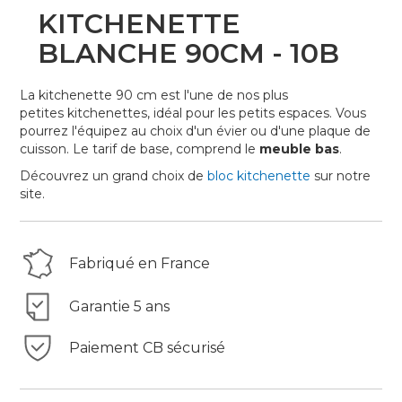
Skip
KITCHENETTE
to
the
BLANCHE 90CM - 10B
beginning
of
La kitchenette 90 cm est l'une de nos plus
the
petites kitchenettes, idéal pour les petits espaces. Vous
images
pourrez l'équipez au choix d'un évier ou d'une plaque de
gallery
cuisson. Le tarif de base, comprend le
meuble bas
.
Découvrez un grand choix de
bloc kitchenette
sur notre
site.
Fabriqué en France
Garantie 5 ans
Paiement CB sécurisé