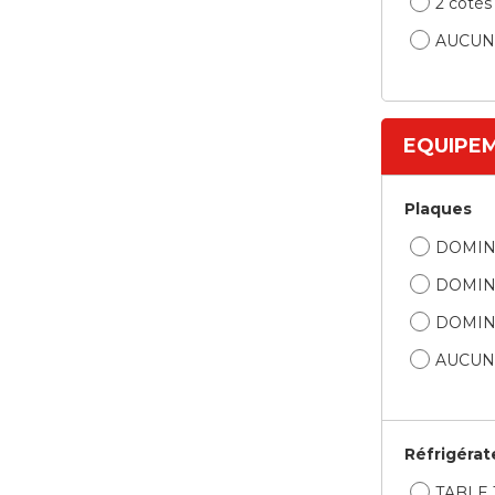
2 côtés
AUCUN
EQUIPE
Plaques
DOMIN
DOMIN
DOMIN
AUCUN
Réfrigérat
TABLE T