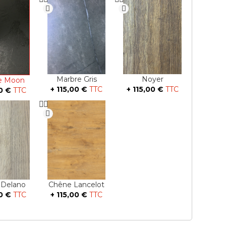
Marbre Gris
Noyer
se Moon
+
115,00 €
+
115,00 €
0 €
 Delano
Chêne Lancelot
0 €
+
115,00 €