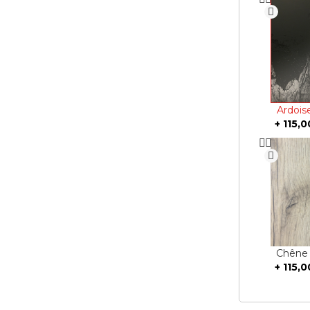
Ardoi
+
115,0
Chêne
+
115,0