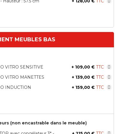
 - Hauteur : 57.5 cm
+
128,00 €
MENT MEUBLES BAS
O VITRO SENSITIVE
+
109,00 €
O VITRO MANETTES
+
139,00 €
O INDUCTION
+
159,00 €
eurs (non encastrable dans le meuble)
OP avec congélateur 3* -
+
215,00 €