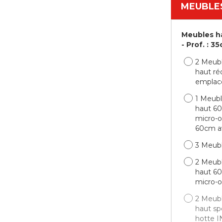
MEUBLE
Meubles ha
- Prof. : 
2 Meub
haut ré
emplac
1 Meub
haut 6
micro-o
60cm a
3 Meub
2 Meub
haut 6
micro-
2 Meub
haut spé
hotte I