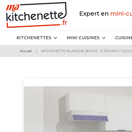
Expert en
mini-c
KITCHENETTES
MINI CUISINES
CUISIN
Accueil
KITCHENETTE BLANCHE 180CM - 3 TIROIRS / 1 DOU
Skip
to
the
end
of
the
images
gallery