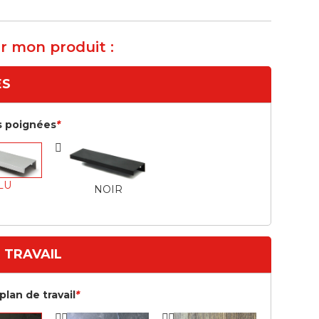
r mon produit :
ES
s poignées
*
LU
NOIR
 TRAVAIL
plan de travail
*