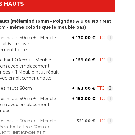
S HAUTS
uts (Mélaminé 16mm - Poignées Alu ou Noir Mat
35cm - même coloris que le meuble bas)
les hauts 60cm + 1 Meuble
+
170,00 €
duit 60cm avec
ement hotte
le haut 60cm + 1 Meuble
+
169,00 €
0cm avec emplacement
ndes + 1 Meuble haut réduit
vec emplacement hotte
les hauts 60cm
+
183,00 €
les hauts 60cm + 1 Meuble
+
182,00 €
0cm avec emplacement
ondes
les hauts 60cm + 1 Meuble
+
321,00 €
cial hotte tiroir 60cm + 1
NKC6 (
INDISPONIBLE
)