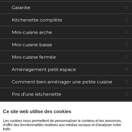
Garantie
Kitchenette complète
Mini-cuisine arche
Mini-cuisine basse
Mini-cuisine fermée
Aménagement petit espace
Comment bien aménager une petite cuisine
Prix d'une kitchenette
Electroménager
Ce site web utilise des cookies
Tables / Chaises
Les cookies nous permettent de personnaliser le contenu et les annonces,
d'offrir des fonctionnalités relatives aux médias sociaux et d'analyser notre
trafic.
Ilôts