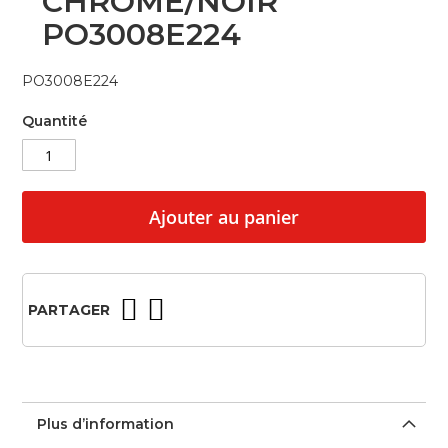
CHROME/NOIR
beginning
PO3008E224
of
the
images
PO3008E224
gallery
Quantité
Ajouter au panier
PARTAGER
Plus d’information