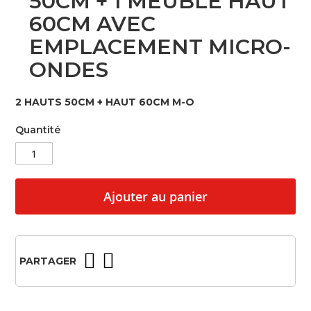
50CM + 1 MEUBLE HAUT
beginning
60CM AVEC
of
the
EMPLACEMENT MICRO-
images
gallery
ONDES
2 HAUTS 50CM + HAUT 60CM M-O
Quantité
Ajouter au panier
PARTAGER