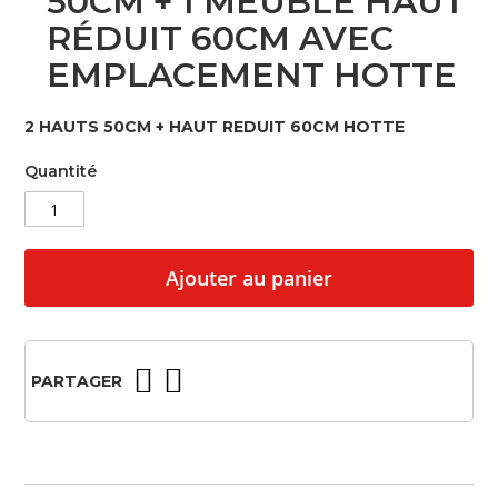
50CM + 1 MEUBLE HAUT
beginning
RÉDUIT 60CM AVEC
of
the
EMPLACEMENT HOTTE
images
gallery
2 HAUTS 50CM + HAUT REDUIT 60CM HOTTE
Quantité
Ajouter au panier
PARTAGER