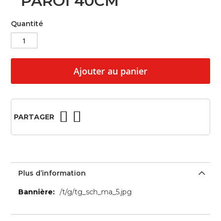
PAROI 40CM
beginning
of
Quantité
the
images
gallery
Ajouter au panier
PARTAGER
Plus d’information
Plus
/t/g/tg_sch_ma_5.jpg
d’information