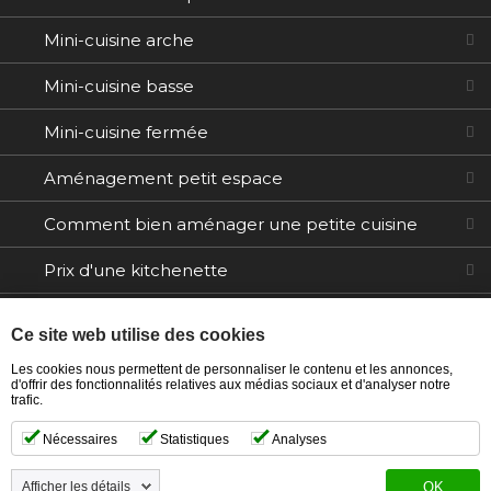
Mini-cuisine arche
Mini-cuisine basse
Mini-cuisine fermée
Aménagement petit espace
Comment bien aménager une petite cuisine
Prix d'une kitchenette
Electroménager
Ce site web utilise des cookies
Tables / Chaises
Les cookies nous permettent de personnaliser le contenu et les annonces,
d'offrir des fonctionnalités relatives aux médias sociaux et d'analyser notre
trafic.
Ilôts
Nécessaires
Statistiques
Analyses
Afficher les détails
OK
Copyright © 2021 Ma kitchenette. Tous droits réservés.
-
Création site