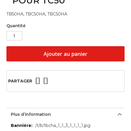
POUR TC50
beginning
of
TB50HA, TBC50HA, TBC50HA
the
images
Quantité
gallery
Ajouter au panier
PARTAGER
Plus d’information
Plus
/t/b/tbcha_1_1_3_1_1_1_1.jpg