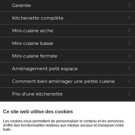
Garantie
Kitchenette complète
Mini-cuisine arche
Mini-cuisine basse
Mini-cuisine fermée
Aménagement petit espace
Comment bien aménager une petite cuisine
Prix d'une kitchenette
Electroménager
Ce site web utilise des cookies
Tables / Chaises
Les cookies nous permettent de personnaliser le contenu et les annonces,
d'offrir des fonctionnalités relatives aux médias sociaux et d'analyser notre
trafic.
Ilôts