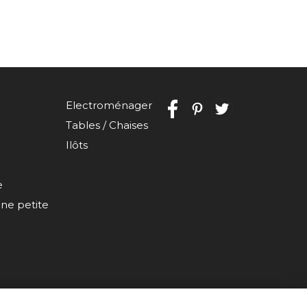
Electroménager
Tables / Chaises
Ilôts
e
e petite