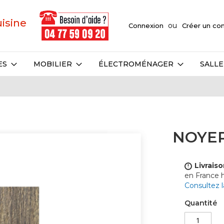
uisine
Connexion
Créer un c
ES
MOBILIER
ÉLECTROMÉNAGER
SALLE
NOYE
Livraiso
!
en France
Consultez 
Quantité