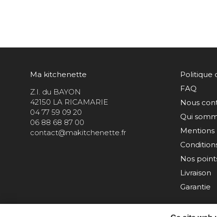
Ma kitchenette
Politique 
FAQ
Z.I. du BAYON
42150 LA RICAMARIE
Nous con
04 77 59 09 20
Qui somm
06 88 68 87 00
Mentions 
contact@makitchenette.fr
Condition
Nos points
Livraison
Garantie