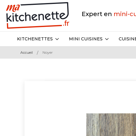
Expert en
mini-c
KITCHENETTES
MINI CUISINES
CUISIN
Accueil
Noyer
Skip
to
the
end
of
the
images
gallery