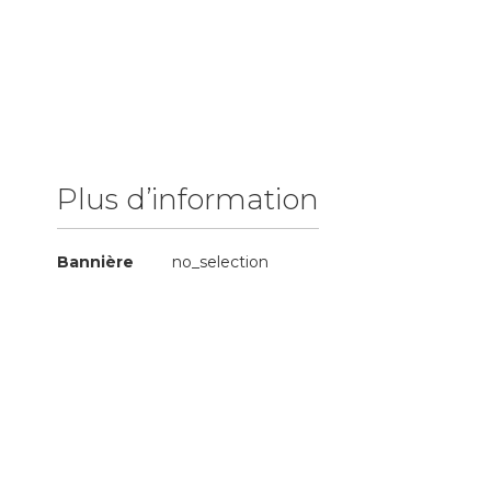
of
the
images
gallery
Plus d’information
Plus
Bannière
no_selection
d’information