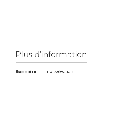
of
the
images
gallery
Plus d’information
Plus
Bannière
no_selection
d’information