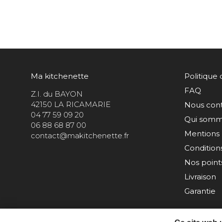
Ma kitchenette
Politique 
FAQ
Z.I. du BAYON
42150 LA RICAMARIE
Nous con
04 77 59 09 20
Qui somm
06 88 68 87 00
Mentions 
contact@makitchenette.fr
Condition
Nos points
Livraison
Garantie