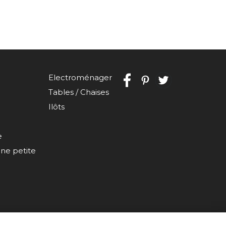
Electroménager
Tables / Chaises
Ilôts
e
e petite