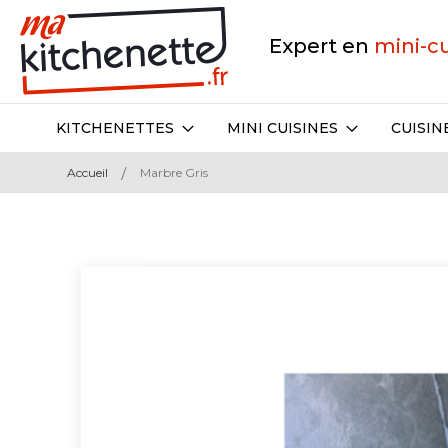
Expert en
mini-c
KITCHENETTES
MINI CUISINES
CUISIN
Accueil
Marbre Gris
Skip
to
the
end
of
the
images
gallery