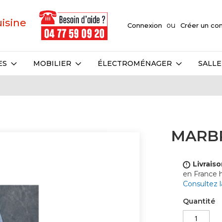
uisine
Connexion
Créer un c
ES
MOBILIER
ÉLECTROMÉNAGER
SALLE
MARBR
Livraiso
!
en France
Consultez 
Quantité