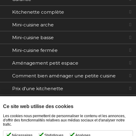
Kitchenette complète
Mini-cuisine arche
Mini-cuisine basse
Mini-cuisine fermée
Aménagement petit espace
Comment bien aménager une petite cuisine
Prix d'une kitchenette
Electroménager
Ce site web utilise des cookies
Tables / Chaises
Les cookies nous permettent de personnaliser le contenu et les annonces,
d'offrir des fonctionnalités relatives aux médias sociaux et d'analyser notre
trafic.
Ilôts
4 004,00 €
Quantité
Nécessaires
Statistiques
Analyses