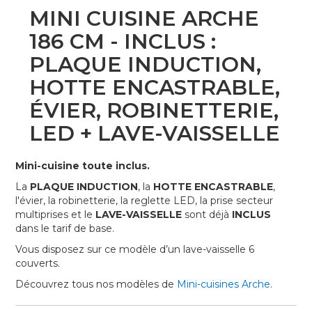
Skip
MINI CUISINE ARCHE
to
the
186 CM - INCLUS :
beginning
PLAQUE INDUCTION,
of
the
HOTTE ENCASTRABLE,
images
gallery
ÉVIER, ROBINETTERIE,
LED + LAVE-VAISSELLE
Mini-cuisine toute inclus.
La
PLAQUE INDUCTION
, la
HOTTE ENCASTRABLE
,
l'évier, la robinetterie, la reglette LED, la prise secteur
multiprises et le
LAVE-VAISSELLE
sont déjà
INCLUS
dans le tarif de base.
Vous disposez sur ce modèle d’un lave-vaisselle 6
couverts.
Découvrez tous nos modèles de
Mini-cuisines Arche
.