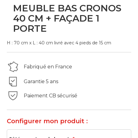
Skip
MEUBLE BAS CRONOS
to
the
40 CM + FAÇADE 1
beginning
PORTE
of
the
images
H : 70 cm x L : 40 cm livré avec 4 pieds de 15 cm
gallery
Fabriqué en France
Garantie 5 ans
Paiement CB sécurisé
Configurer mon produit :