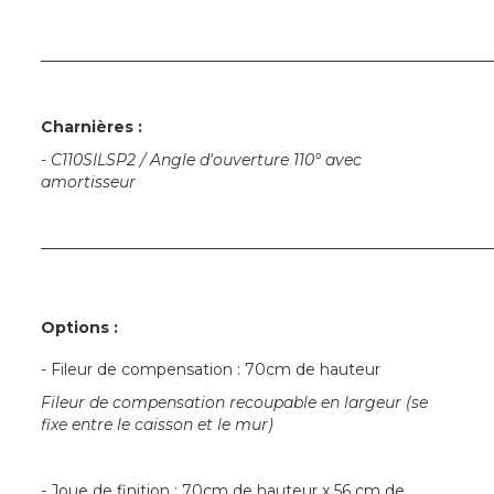
─────────────────────────────────────────
Charnières :
-
C110SILSP2 / Angle d'ouverture 110° avec
amortisseur
─────────────────────────────────────────
Options :
- Fileur de compensation : 70cm de hauteur
Fileur de compensation recoupable en largeur (se
fixe entre le caisson et le mur)
- Joue de finition : 70cm de hauteur x 56 cm de