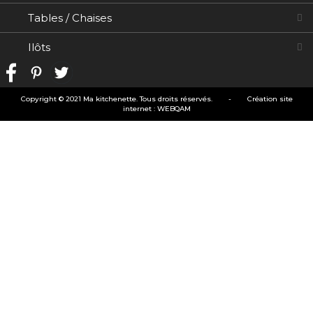
Tables / Chaises
Ilôts
Copyright © 2021 Ma kitchenette. Tous droits réservés.
-
Création site
internet
:
WEBQAM