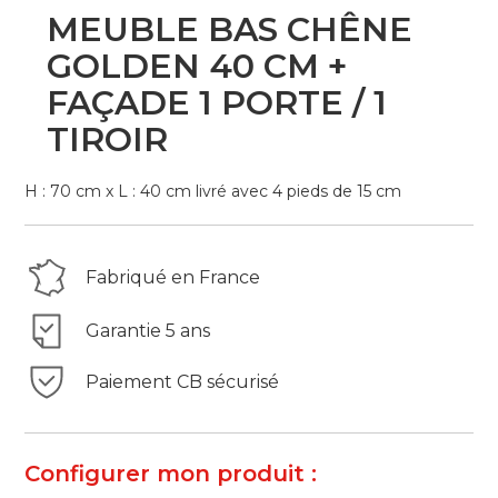
Skip
MEUBLE BAS CHÊNE
to
the
GOLDEN 40 CM +
beginning
FAÇADE 1 PORTE / 1
of
the
TIROIR
images
gallery
H : 70 cm x L : 40 cm livré avec 4 pieds de 15 cm
Fabriqué en France
Garantie 5 ans
Paiement CB sécurisé
Configurer mon produit :