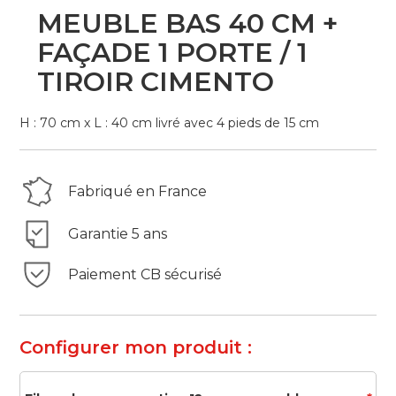
Skip
MEUBLE BAS 40 CM +
to
the
FAÇADE 1 PORTE / 1
beginning
TIROIR CIMENTO
of
the
images
H : 70 cm x L : 40 cm livré avec 4 pieds de 15 cm
gallery
Fabriqué en France
Garantie 5 ans
Paiement CB sécurisé
Configurer mon produit :