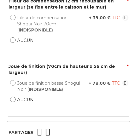
Fileur de compensation 12 cm recoupable en
*
largeur (se fixe entre le caisson et le mur)
Fileur de compensation
+
39,00 €
Shogui Noir 70cm
(
INDISPONIBLE
)
AUCUN
Joue de finition (70cm de hauteur x 56 cm de
*
largeur)
Joue de finition basse Shogui
+
78,00 €
Noir (
INDISPONIBLE
)
AUCUN
PARTAGER