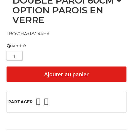
DOUBLE PAROI 60CM +
beginning
OPTION PAROIS EN
of
the
VERRE
images
gallery
TBC60HA+PV144HA
Quantité
Ajouter au panier
PARTAGER