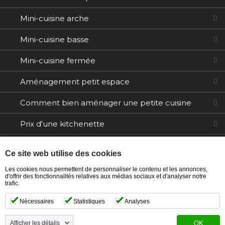
Mini-cuisine arche
Mini-cuisine basse
Mini-cuisine fermée
Aménagement petit espace
Comment bien aménager une petite cuisine
Prix d'une kitchenette
Electroménager
Ce site web utilise des cookies
Tables / Chaises
Les cookies nous permettent de personnaliser le contenu et les annonces,
d'offrir des fonctionnalités relatives aux médias sociaux et d'analyser notre
trafic.
Ilôts
Nécessaires
Statistiques
Analyses
Afficher les détails
OK
Copyright © 2021 Ma kitchenette. Tous droits réservés.
-
Création site