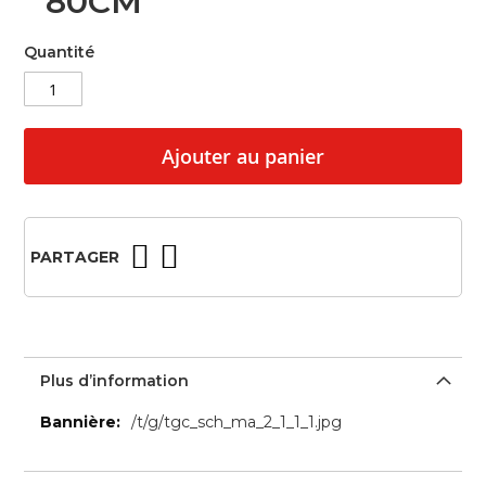
80CM
beginning
of
Quantité
the
images
gallery
Ajouter au panier
PARTAGER
Plus d’information
Plus
/t/g/tgc_sch_ma_2_1_1_1.jpg
d’information