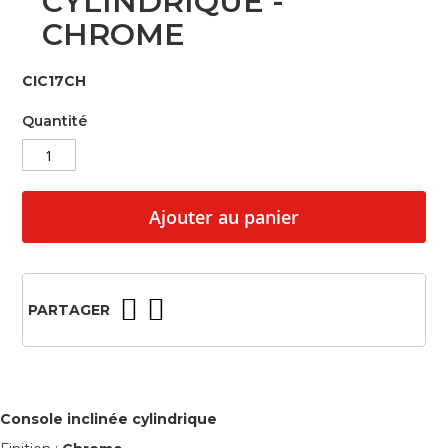
CYLINDRIQUE -
beginning
CHROME
of
the
images
CIC17CH
gallery
Quantité
Ajouter au panier
PARTAGER
Console inclinée cylindrique