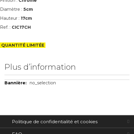
Finition :
Chrome
Diamètre :
5cm
Hauteur :
17cm
Ref. :
CIC17CH
QUANTITÉ LIMITÉE
Plus d’information
Plus
no_selection
d’information
Politique de confidentialité et cookies