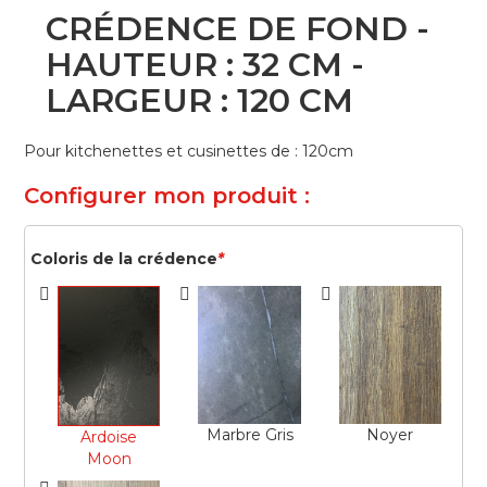
Skip
CRÉDENCE DE FOND -
to
the
HAUTEUR : 32 CM -
beginning
LARGEUR : 120 CM
of
the
images
Pour kitchenettes et cusinettes de : 120cm
gallery
Configurer mon produit :
Coloris de la crédence
*
Marbre Gris
Noyer
Ardoise
Moon