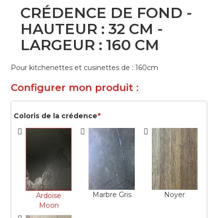
Skip
CRÉDENCE DE FOND -
to
the
HAUTEUR : 32 CM -
beginning
LARGEUR : 160 CM
of
the
images
Pour kitchenettes et cusinettes de : 160cm
gallery
Configurer mon produit :
Coloris de la crédence
*
Marbre Gris
Noyer
Ardoise
Moon