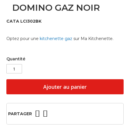
Skip
DOMINO GAZ NOIR
to
the
beginning
CATA LCI302BK
of
the
images
Optez pour une
kitchenette gaz
sur Ma Kitchenette.
gallery
Quantité
Ajouter au panier
PARTAGER