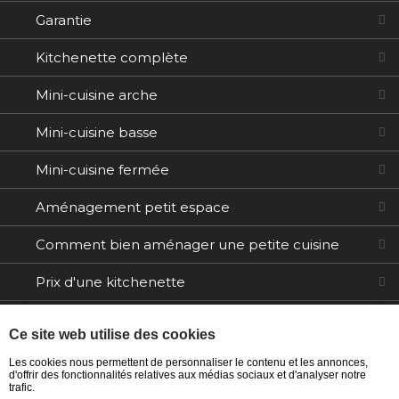
Garantie
Kitchenette complète
Mini-cuisine arche
Mini-cuisine basse
Mini-cuisine fermée
Aménagement petit espace
Comment bien aménager une petite cuisine
Prix d'une kitchenette
Electroménager
Ce site web utilise des cookies
Tables / Chaises
Les cookies nous permettent de personnaliser le contenu et les annonces,
d'offrir des fonctionnalités relatives aux médias sociaux et d'analyser notre
trafic.
Ilôts