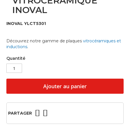
VITROCERAMIQUE
beginning
INOVAL
of
the
images
INOVAL YLCT5301
gallery
Découvrez notre gamme de plaques
vitrocéramiques et
inductions
.
Quantité
Ajouter au panier
PARTAGER