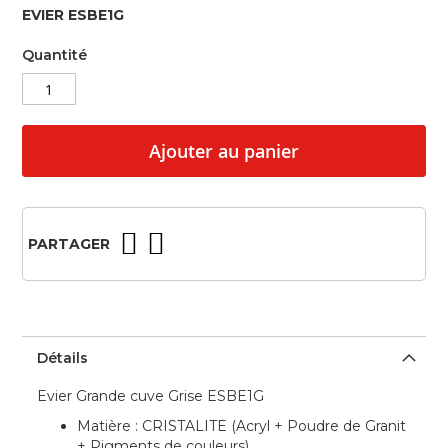
beginning
EVIER ESBE1G
of
the
Quantité
images
gallery
Ajouter au panier
PARTAGER
Détails
Evier Grande cuve Grise ESBE1G
Matière : CRISTALITE (Acryl + Poudre de Granit
+ Pigments de couleurs)