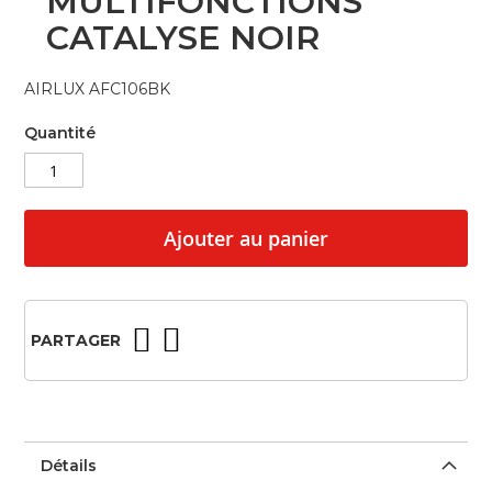
MULTIFONCTIONS
beginning
CATALYSE NOIR
of
the
images
AIRLUX AFC106BK
gallery
Quantité
Ajouter au panier
PARTAGER
Détails