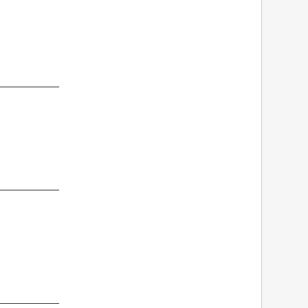
─────────
─────────
─────────