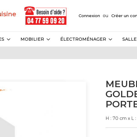
uisine
Connexion
Créer un c
ES
MOBILIER
ÉLECTROMÉNAGER
SALLE
MEUB
GOLDE
PORT
H : 70 cm x L 