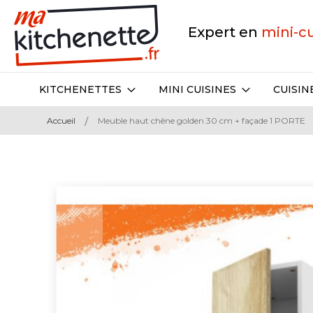
Expert en
mini-c
KITCHENETTES
MINI CUISINES
CUISIN
Accueil
Meuble haut chêne golden 30 cm + façade 1 PORTE
Skip
to
the
end
of
the
images
gallery