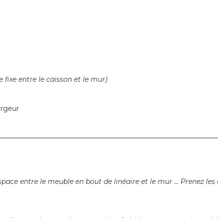
fixe entre le caisson et le mur)
argeur
─────────────────────────────────────────────
ace entre le meuble en bout de linéaire et le mur ... Prenez les 