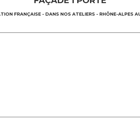
FAÇADE 1 PORTE
ATION FRAN
ÇAISE - DANS NOS ATELIERS - RHÔNE-ALPES 
─────────────────────────────────────────────
─────────────────────────────────────────────