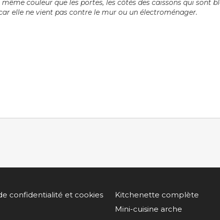
 même couleur que les portes, les côtés des caissons qui sont bl
 car elle ne vient pas contre le mur ou un électroménager.
de confidentialité et cookies
Kitchenette complète
Mini-cuisine arche