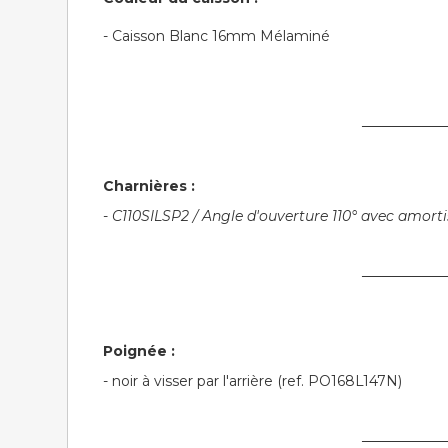
- Caisson Blanc 16mm Mélaminé
────────
Charnières :
-
C110SILSP2 / Angle d'ouverture 110° avec amort
────────
Poignée :
- noir à visser par l'arrière (ref. PO168L147N)
────────