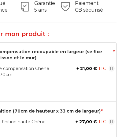
ué
Garantie
Paiement
nce
5 ans
CB sécurisé
r mon produit :
compensation recoupable en largeur (se fixe
*
isson et le mur)
de compensation Chêne
+
21,00 €
 70cm
nition (70cm de hauteur x 33 cm de largeur)
*
 finition haute Chêne
+
27,00 €