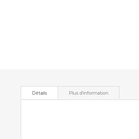
to
the
beginning
of
the
images
gallery
Détails
Plus d’information