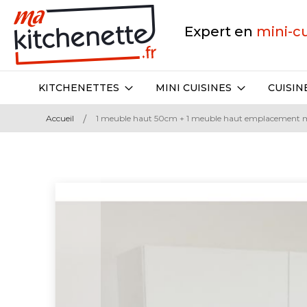
Expert en
mini-c
KITCHENETTES
MINI CUISINES
CUISIN
Accueil
1 meuble haut 50cm + 1 meuble haut emplacement 
Skip
to
the
end
of
the
images
gallery