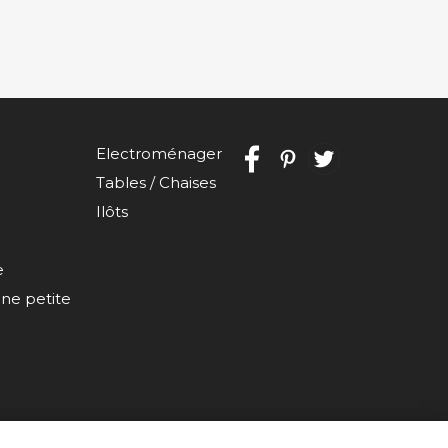
Electroménager
Tables / Chaises
Ilôts
e
e petite