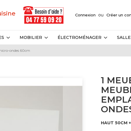
uisine
Connexion
Créer un c
ES
MOBILIER
ÉLECTROMÉNAGER
SALLE
micro-ondes 60cm
1 MEU
MEUB
EMPL
ONDE
HAUT 50CM 