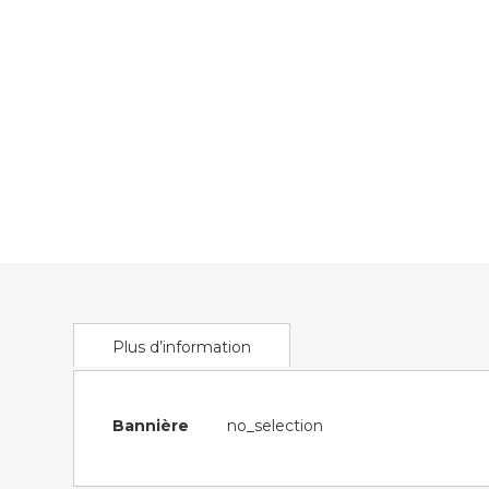
of
the
images
gallery
Plus d’information
Plus
Bannière
no_selection
d’information