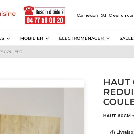
uisine
Connexion
Créer un c
ES
MOBILIER
ÉLECTROMÉNAGER
SALLE
TE COULEUR
HAUT 
REDUI
COUL
HAUT 60CM 
Livraiso
!