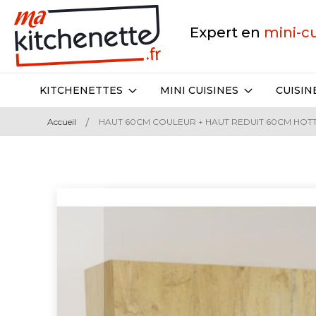
Expert en
mini-c
KITCHENETTES
MINI CUISINES
CUISIN
Accueil
HAUT 60CM COULEUR + HAUT REDUIT 60CM HOT
Skip
to
the
end
of
the
images
gallery