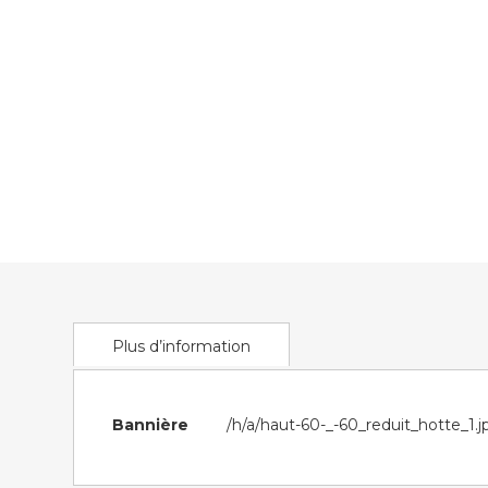
of
the
images
gallery
Plus d’information
Plus
Bannière
/h/a/haut-60-_-60_reduit_hotte_1.j
d’information