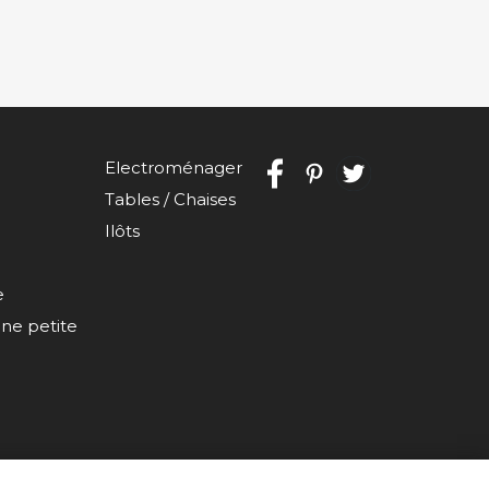
Electroménager
Tables / Chaises
Ilôts
e
e petite