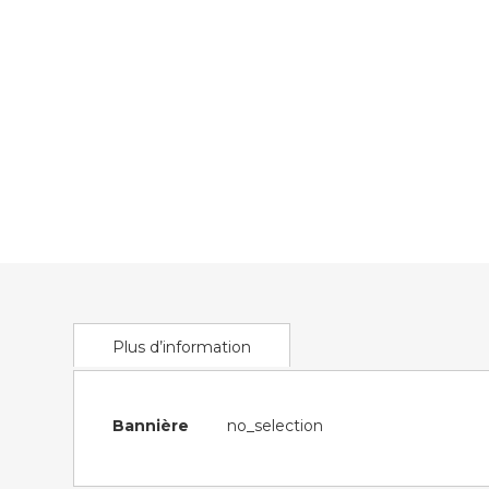
of
the
images
gallery
Plus d’information
Plus
Bannière
no_selection
d’information