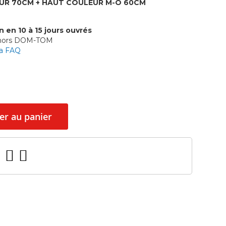
UR 70CM + HAUT COULEUR M-O 60CM
n en 10 à 15 jours ouvrés
 hors DOM-TOM
la FAQ
er au panier