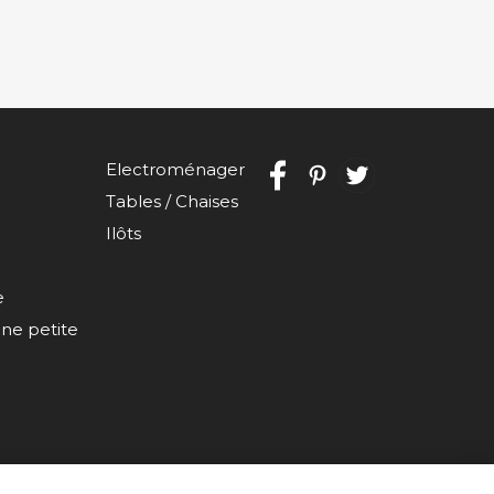
Electroménager
Tables / Chaises
Ilôts
e
e petite