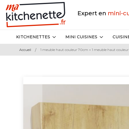
Expert en
mini-c
KITCHENETTES
MINI CUISINES
CUISIN
Accueil
1 meuble haut couleur 70cm + 1 meuble haut coule
Skip
to
the
end
of
the
images
gallery