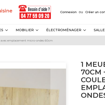
uisine
Connexion
Créer un c
ES
MOBILIER
ÉLECTROMÉNAGER
SALLE
ur avec emplacement micro-ondes 60cm
1 MEU
70CM 
COUL
EMPL
ONDE