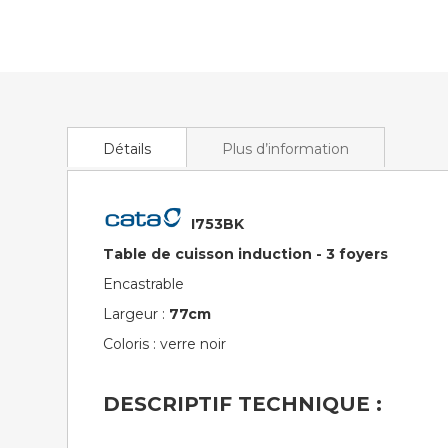
of
the
images
gallery
Détails
Plus d’information
I753BK
Table de cuisson induction - 3 foyers
Encastrable
Largeur :
77cm
Coloris : verre noir
DESCRIPTIF TECHNIQUE :