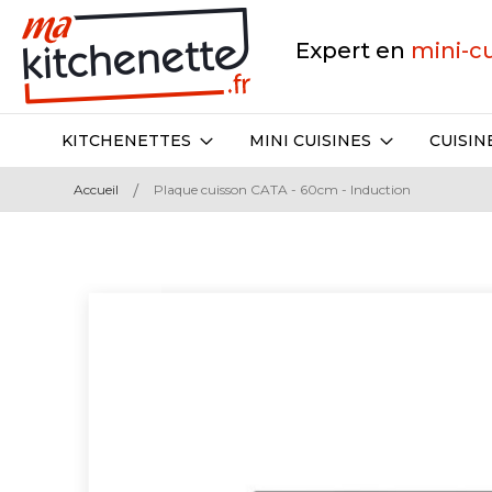
Expert en
mini-c
KITCHENETTES
MINI CUISINES
CUISIN
Accueil
Plaque cuisson CATA - 60cm - Induction
Skip
to
the
end
of
the
images
gallery