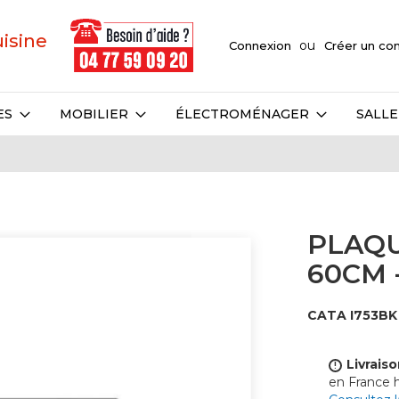
uisine
Connexion
Créer un c
ES
MOBILIER
ÉLECTROMÉNAGER
SALLE
PLAQU
60CM 
CATA I753BK 
Livraiso
!
en France