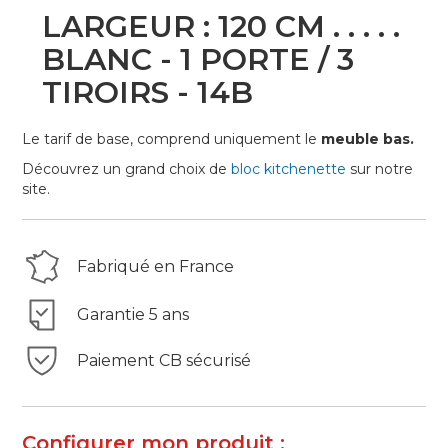
Skip
LARGEUR : 120 CM . . . . .
to
the
BLANC - 1 PORTE / 3
beginning
TIROIRS - 14B
of
the
images
Le tarif de base, comprend uniquement le
meuble bas
.
gallery
Découvrez un grand choix de
bloc kitchenette
sur notre
site.
Fabriqué en France
Garantie 5 ans
Paiement CB sécurisé
Configurer mon produit :