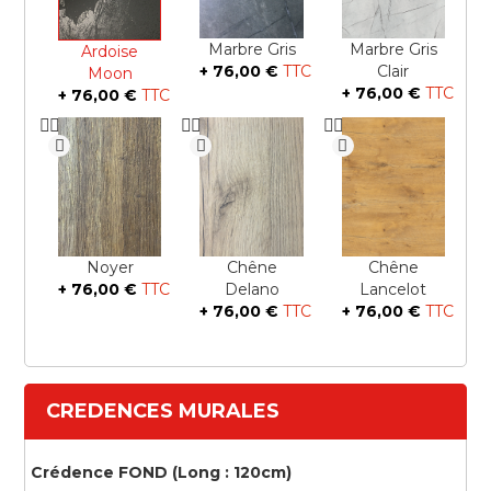
Marbre Gris
Marbre Gris
Ardoise
+
76,00 €
Clair
Moon
+
76,00 €
+
76,00 €
Noyer
Chêne
Chêne
+
76,00 €
Delano
Lancelot
+
76,00 €
+
76,00 €
CREDENCES MURALES
Crédence FOND (Long : 120cm)