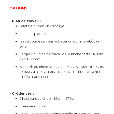
OPTIONS :
- Plan de travail :
Stratifié 38mm - hydrofuge
4 chants plaqués
les découpes si vous acheter un domino et/ou un
évier
Largeur du plan de travail de la kitchenette : 120cm
/ Prof. : 62cm
6 coloris au choix : ARDOISE MOON - MARBRE GRIS
- MARBRE GRIS CLAIR - NOYER - CHÊNE DELANO -
CHÊNE LANCELOT
- Crédences :
2 hauteurs au choix : 32cm - 57.5cm
Epaisseur : 5mm
La couleur sera identique à celle que vous aurez