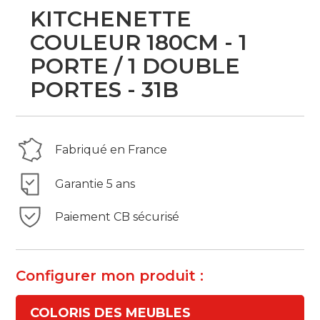
Skip
KITCHENETTE
to
the
COULEUR 180CM - 1
beginning
PORTE / 1 DOUBLE
of
the
PORTES - 31B
images
gallery
Fabriqué en France
Garantie 5 ans
Paiement CB sécurisé
Configurer mon produit :
COLORIS DES MEUBLES