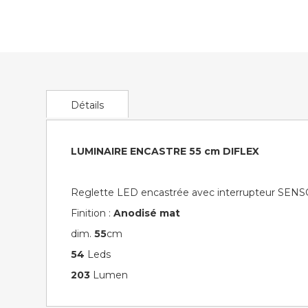
to
the
beginning
of
the
images
gallery
Détails
LUMINAIRE ENCASTRE 55 cm DIFLEX
Reglette LED encastrée avec interrupteur SENS
Finition :
Anodisé mat
dim.
55
cm
54
Leds
203
Lumen