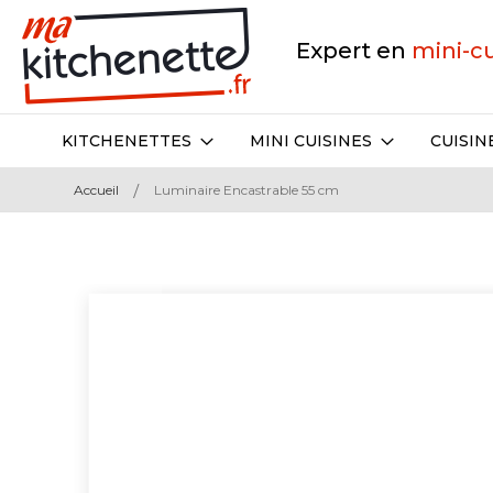
Expert en
mini-c
KITCHENETTES
MINI CUISINES
CUISIN
Accueil
Luminaire Encastrable 55 cm
Skip
to
the
end
of
the
images
gallery