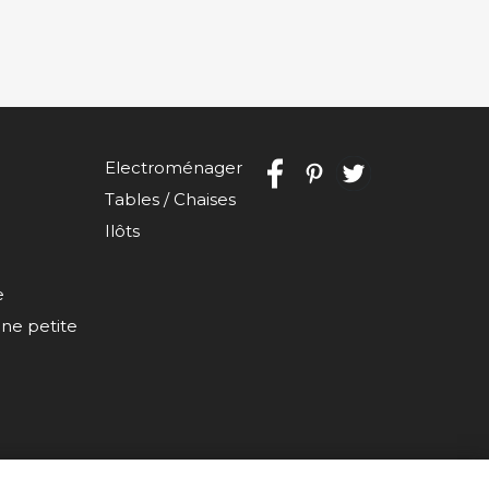
Electroménager
Tables / Chaises
Ilôts
e
e petite