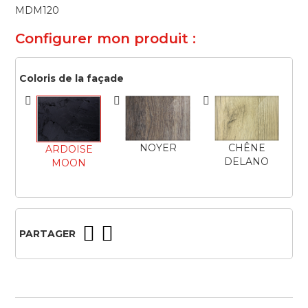
beginning
MDM120
of
the
Configurer mon produit :
images
gallery
Coloris de la façade
NOYER
CHÊNE
ARDOISE
DELANO
MOON
PARTAGER