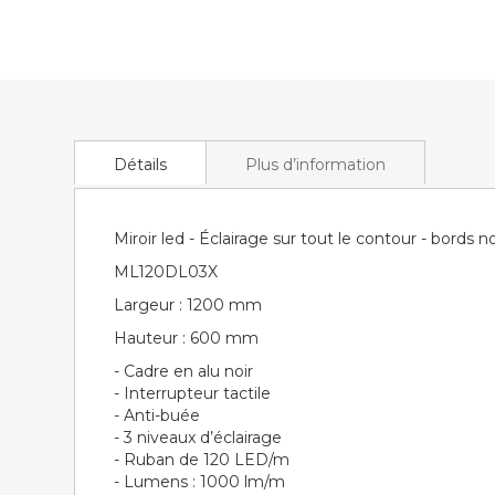
of
the
images
gallery
Détails
Plus d’information
Miroir led - Éclairage sur tout le contour - bords 
ML120DL03X
Largeur : 1200 mm
Hauteur : 600 mm
- Cadre en alu noir
- Interrupteur tactile
- Anti-buée
- 3 niveaux d’éclairage
- Ruban de 120 LED/m
- Lumens : 1000 lm/m