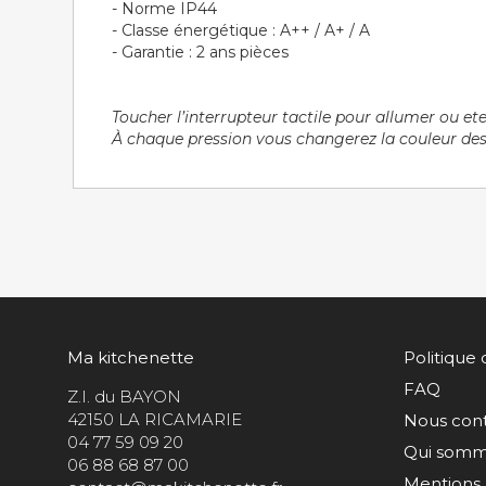
- Norme IP44
- Classe énergétique : A++ / A+ / A
- Garantie : 2 ans pièces
Toucher l’interrupteur tactile pour allumer ou e
À chaque pression vous changerez la couleur des l
Ma kitchenette
Politique 
FAQ
Z.I. du BAYON
42150 LA RICAMARIE
Nous con
04 77 59 09 20
Qui somm
06 88 68 87 00
Mentions 