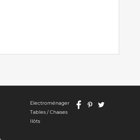
Electroménager
Tables / Chaises
Ilôts
e