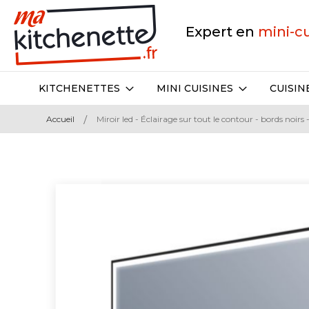
Expert en
mini-c
KITCHENETTES
MINI CUISINES
CUISIN
Accueil
Miroir led - Éclairage sur tout le contour - bords noir
Skip
to
the
end
of
the
images
gallery