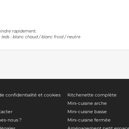
teindre rapidement.
eds : blanc chaud / blanc froid / neutre
de confidentialité et cookies
Kitchenette complète
Mini-cuisine arche
tacter
Mini-cuisine basse
es-nous ?
Mini-cuisine fermée
légales
Aménagement petit espac