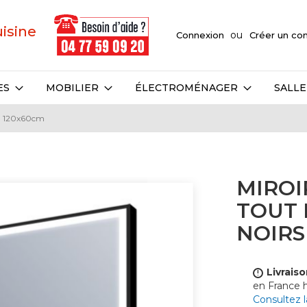
uisine
Connexion
Créer un c
ES
MOBILIER
ÉLECTROMÉNAGER
SALLE
s - 120x60cm
MIROI
TOUT 
NOIRS
Livraiso
!
en France
Consultez 