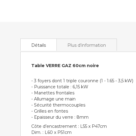
of
the
images
gallery
Détails
Plus d’information
Table VERRE GAZ 60cm noire
- 3 foyers dont 1 triple couronne (1 - 1.65 - 3,5 kW)
- Puissance totale : 6,15 kW
- Manettes frontales
- Allumage une main
- Sécurité thermocouples
- Grilles en fontes
- Epaisseur du verre : 8mm
Côte d’encastrement : L55 x P47cm
Dim. : L60 x P51cm