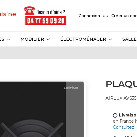
uisine
Connexion
Créer un c
ES
MOBILIER
ÉLECTROMÉNAGER
SALLE
PLAQU
AIRLUX AV63
Livraiso
!
en France
Consultez 