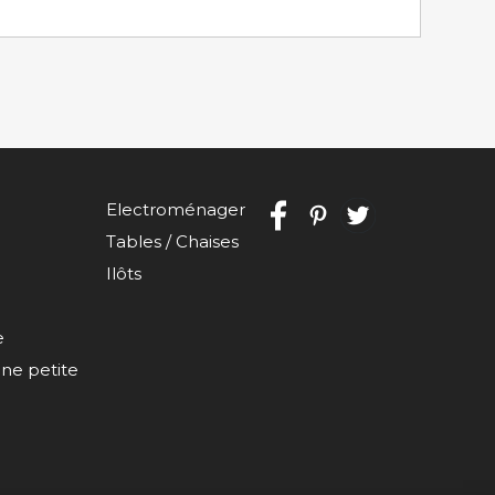
Electroménager
Tables / Chaises
Ilôts
e
e petite