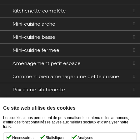
Kitchenette complète
Mini-cuisine arche
Mini-cuisine basse
Mini-cuisine fermée
Aménagement petit espace
Comment bien aménager une petite cuisine
Prix d'une kitchenette
Electroménager
Ce site web utilise des cookies
Tables / Chaises
Les cookies nous permettent de personnaliser le contenu et les annonces,
d'offrir des fonctionnalités relatives aux médias sociaux et d'analyser notre
trafic.
Ilôts
Nécessaires
Statistiques
Analyses