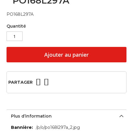
PO168L297A
beginning
of
PO168L297A
the
images
Quantité
gallery
Ajouter au panier
PARTAGER
Plus d’information
Plus
/p/o/po168l297a_2.jpg