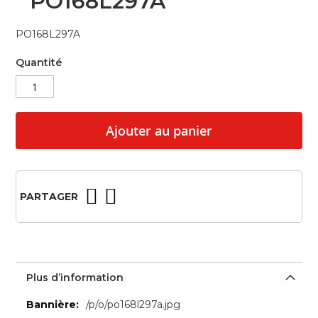
PO168L297A
beginning
of
PO168L297A
the
images
Quantité
gallery
Ajouter au panier
PARTAGER
Plus d’information
Plus
/p/o/po168l297a.jpg