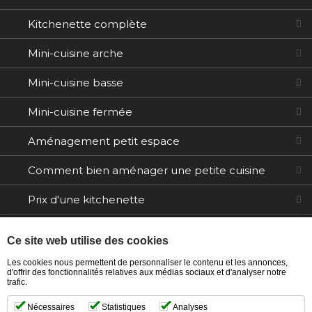
Kitchenette complète
Mini-cuisine arche
Mini-cuisine basse
Mini-cuisine fermée
Aménagement petit espace
Comment bien aménager une petite cuisine
Prix d'une kitchenette
Electroménager
Ce site web utilise des cookies
Tables / Chaises
Les cookies nous permettent de personnaliser le contenu et les annonces,
d'offrir des fonctionnalités relatives aux médias sociaux et d'analyser notre
trafic.
Ilôts
Nécessaires
Statistiques
Analyses