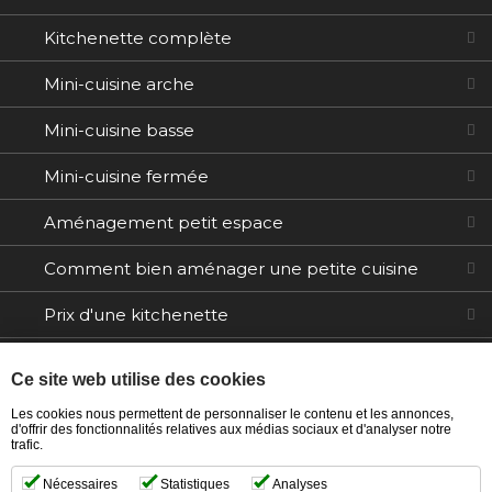
Kitchenette complète
Mini-cuisine arche
Mini-cuisine basse
Mini-cuisine fermée
Aménagement petit espace
Comment bien aménager une petite cuisine
Prix d'une kitchenette
Electroménager
Ce site web utilise des cookies
Tables / Chaises
Les cookies nous permettent de personnaliser le contenu et les annonces,
d'offrir des fonctionnalités relatives aux médias sociaux et d'analyser notre
trafic.
Ilôts
Nécessaires
Statistiques
Analyses