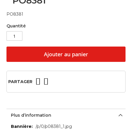
PO8381
beginning
of
PO8381
the
images
Quantité
gallery
Ajouter au panier
PARTAGER
Plus d’information
Plus
/p/0/p08381_1.jpg