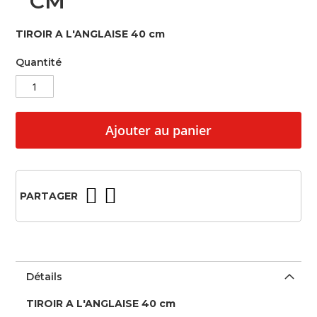
CM
beginning
of
TIROIR A L'ANGLAISE 40 cm
the
images
Quantité
gallery
Ajouter au panier
PARTAGER
Détails
TIROIR A L'ANGLAISE 40 cm