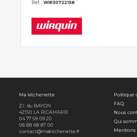
Ref. :
WIR30722158
Ma kitchenette
Politique 
FAQ
Z.I. du BAYON
42150 LA RICAMARIE
Nous con
04 77 59 09 20
Qui somm
06 88 68 87 00
Mentions 
contact@makitchenette.fr