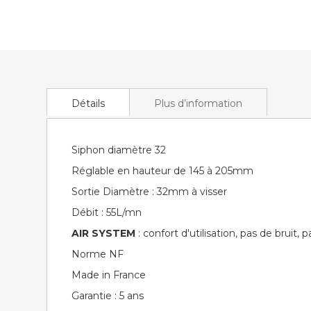
of
the
images
gallery
Détails
Plus d’information
Siphon diamètre 32
Réglable en hauteur de 145 à 205mm
Sortie Diamètre : 32mm à visser
Débit : 55L/mn
AIR SYSTEM
: confort d'utilisation, pas de bruit
Norme NF
Made in France
Garantie : 5 ans