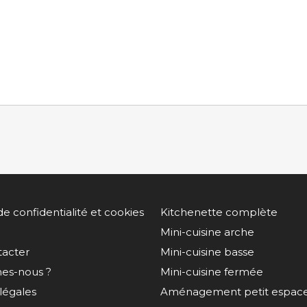
de confidentialité et cookies
Kitchenette complète
Mini-cuisine arche
tacter
Mini-cuisine basse
es-nous ?
Mini-cuisine fermée
légales
Aménagement petit espac