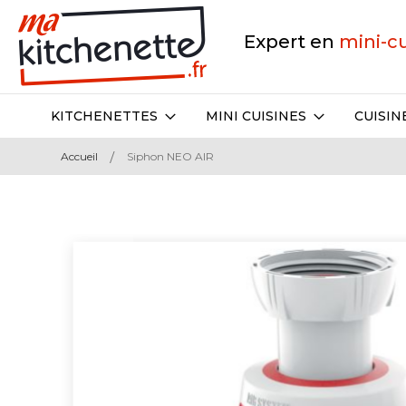
Expert en
mini-c
KITCHENETTES
MINI CUISINES
CUISIN
Accueil
Siphon NEO AIR
Skip
to
the
end
of
the
images
gallery