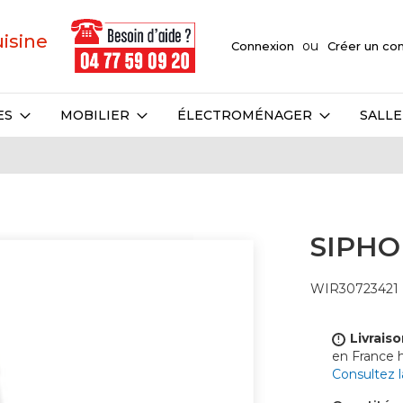
uisine
Connexion
Créer un c
ES
MOBILIER
ÉLECTROMÉNAGER
SALLE
SIPHO
WIR30723421
Livraiso
!
en France
Consultez 