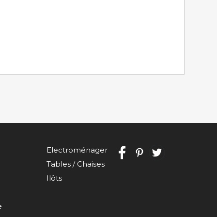
Electroménager
Tables / Chaises
Ilôts
e